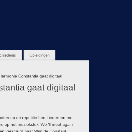
chiedenis
Opleidingen
Harmonie Constantia gaat digitaal
antia gaat digitaal
ten op de repetitie heeft iedereen met
 op het muziekstuk ‘We ‘ll meet again’
en verstuurd naar Wim de Constant