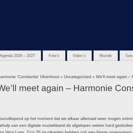
Agenda 2026 – 2027
Foto’s
Video´s
Muziek
Ges
armonie 'Constantia' Ulvenhout
»
Uncategorized
» We’ll meet again – 
We’ll meet again – Harmonie Const
ooruitlopend op het moment dat we elkaar allemaal weer mogen ontmoe
ehulp van een digitale muziekband de afgelopen weken hard gestudeerd
an Vera Lynn. Zo’n 35 muzikanten hebben ook een fimpje opgenomen 