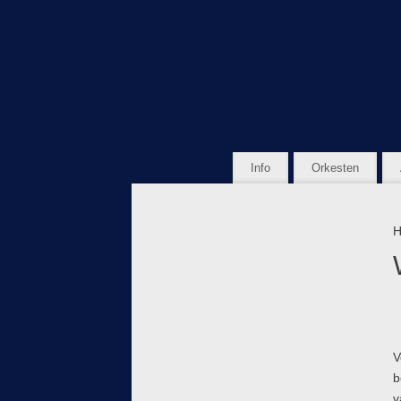
Info
Orkesten
H
V
b
v