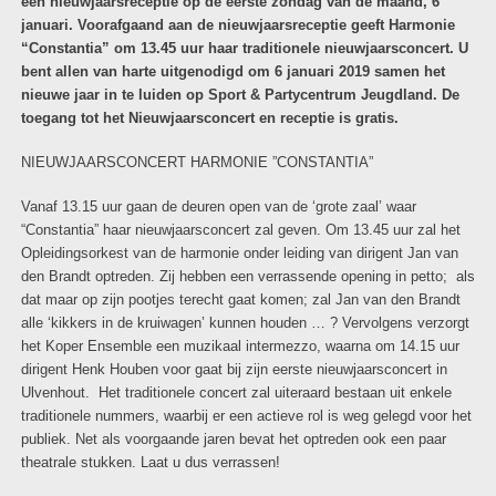
een nieuwjaarsreceptie op de eerste zondag van de maand, 6
januari. Voorafgaand aan de nieuwjaarsreceptie geeft Harmonie
“Constantia” om 13.45 uur haar traditionele nieuwjaarsconcert. U
bent allen van harte uitgenodigd om 6 januari 2019 samen het
nieuwe jaar in te luiden op Sport & Partycentrum Jeugdland. De
toegang tot het Nieuwjaarsconcert en receptie is gratis.
NIEUWJAARSCONCERT HARMONIE ”CONSTANTIA”
Vanaf 13.15 uur gaan de deuren open van de ‘grote zaal’ waar
“Constantia” haar nieuwjaarsconcert zal geven. Om 13.45 uur zal het
Opleidingsorkest van de harmonie onder leiding van dirigent Jan van
den Brandt optreden. Zij hebben een verrassende opening in petto; als
dat maar op zijn pootjes terecht gaat komen; zal Jan van den Brandt
alle ‘kikkers in de kruiwagen’ kunnen houden … ? Vervolgens verzorgt
het Koper Ensemble een muzikaal intermezzo, waarna om 14.15 uur
dirigent Henk Houben voor gaat bij zijn eerste nieuwjaarsconcert in
Ulvenhout. Het traditionele concert zal uiteraard bestaan uit enkele
traditionele nummers, waarbij er een actieve rol is weg gelegd voor het
publiek. Net als voorgaande jaren bevat het optreden ook een paar
theatrale stukken. Laat u dus verrassen!