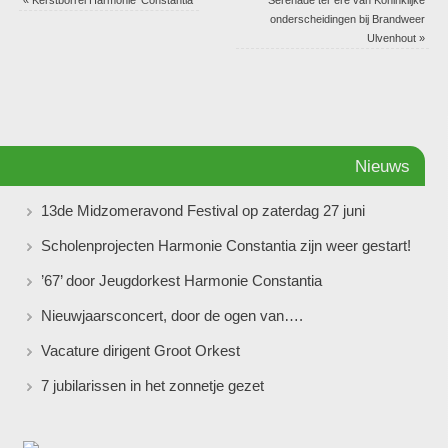
«
Kerstborrel Harmonie ‘Constantia’
Serenade ter ere van Koninklijke
onderscheidingen bij Brandweer
Ulvenhout
»
Nieuws
13de Midzomeravond Festival op zaterdag 27 juni
Scholenprojecten Harmonie Constantia zijn weer gestart!
’67’ door Jeugdorkest Harmonie Constantia
Nieuwjaarsconcert, door de ogen van….
Vacature dirigent Groot Orkest
7 jubilarissen in het zonnetje gezet