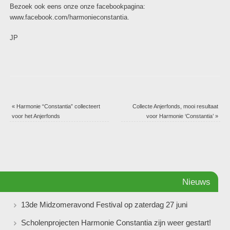
Bezoek ook eens onze onze facebookpagina:
www.facebook.com/harmonieconstantia.
JP
«
Harmonie “Constantia” collecteert
Collecte Anjerfonds, mooi resultaat
voor het Anjerfonds
voor Harmonie ‘Constantia’
»
Nieuws
13de Midzomeravond Festival op zaterdag 27 juni
Scholenprojecten Harmonie Constantia zijn weer gestart!