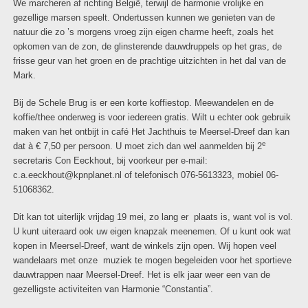
We marcheren af richting België, terwijl de harmonie vrolijke en
gezellige marsen speelt. Ondertussen kunnen we genieten van de
natuur die zo ’s morgens vroeg zijn eigen charme heeft, zoals het
opkomen van de zon, de glinsterende dauwdruppels op het gras, de
frisse geur van het groen en de prachtige uitzichten in het dal van de
Mark.
Bij de Schele Brug is er een korte koffiestop. Meewandelen en de
koffie/thee onderweg is voor iedereen gratis. Wilt u echter ook gebruik
maken van het ontbijt in café Het Jachthuis te Meersel-Dreef dan kan
e
dat à € 7,50 per persoon. U moet zich dan wel aanmelden bij 2
secretaris Con Eeckhout, bij voorkeur per e-mail:
c.a.eeckhout@kpnplanet.nl of telefonisch 076-5613323, mobiel 06-
51068362.
Dit kan tot uiterlijk vrijdag 19 mei, zo lang er plaats is, want vol is vol.
U kunt uiteraard ook uw eigen knapzak meenemen. Of u kunt ook wat
kopen in Meersel-Dreef, want de winkels zijn open. Wij hopen veel
wandelaars met onze muziek te mogen begeleiden voor het sportieve
dauwtrappen naar Meersel-Dreef. Het is elk jaar weer een van de
gezelligste activiteiten van Harmonie “Constantia”.