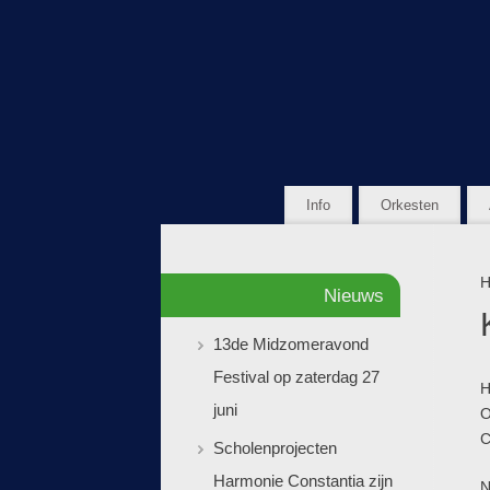
Info
Orkesten
H
Nieuws
13de Midzomeravond
Festival op zaterdag 27
H
juni
O
C
Scholenprojecten
Harmonie Constantia zijn
N