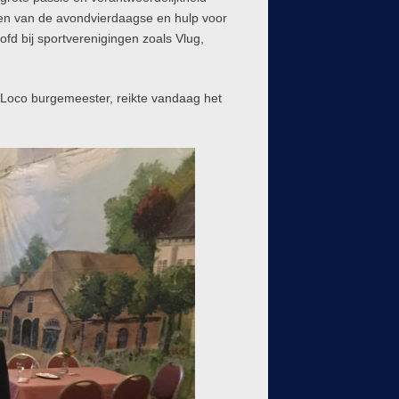
tten van de avondvierdaagse en hulp voor
oofd bij sportverenigingen zoals Vlug,
Loco burgemeester, reikte vandaag het