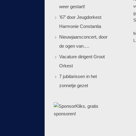
v
weer gestart!
g
’67’ door Jeugdorkest
S
Harmonie Constantia
M
Nieuwjaarsconcert, door
L
de ogen van….
Vacature dirigent Groot
Orkest
7 jubilarissen in het
zonnetje gezet