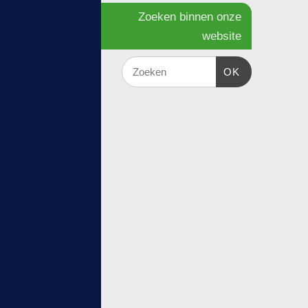
Zoeken binnen onze
website
OK