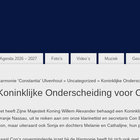
Agenda 2026 – 2027
Foto’s
Video´s
Muziek
Ges
armonie 'Constantia' Ulvenhout
»
Uncategorized
» Koninklijke Onders
Koninklijke Onderscheiding voor
et heeft Zijne Majesteit Koning Willem Alexander behaagd een Koninkli
ranje Nassau, uit te reiken aan om onze klarinettist en secretaris Con 
on, maar uiteraard ook Sonja en dochters Melanie en Cathalijne, hun p
aast Con’s onverminderde inzet bij de Harmonie heeft hij zich ook met