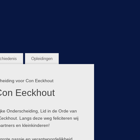
chiedenis
Opleidingen
cheiding voor Con Eeckhout
 Con Eeckhout
jke Onderscheiding, Lid in de Orde van
Eeckhout. Langs deze weg feliciteren wij
artners en kleinkinderen!
 grote passie en verantwoordelijkheid