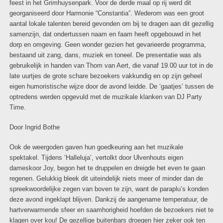
feest in het Grimhuysenpark. Voor de derde maal op rij werd dit
georganiseerd door Harmonie “Constantia”. Wederom was een groot
aantal lokale talenten bereid gevonden om bij te dragen aan dit gezellig
samenzijn, dat ondertussen naam en faam heeft opgebouwd in het
dorp en omgeving. Geen wonder gezien het gevarieerde programma,
bestaand uit zang, dans, muziek en toneel. De presentatie was als
gebruikelijk in handen van Thom van Aert, die vanaf 19.00 uur tot in de
late uurtjes de grote schare bezoekers vakkundig en op zijn geheel
eigen humoristische wijze door de avond leidde. De ‘gaatjes’ tussen de
optredens werden opgevuld met de muzikale klanken van DJ Party
Time.
Door Ingrid Bothe
Ook de weergoden gaven hun goedkeuring aan het muzikale
spektakel. Tijdens ‘Halleluja’, vertolkt door Ulvenhouts eigen
dameskoor Joy, begon het te druppelen en dreigde het even te gaan
regenen. Gelukkig bleek dit uiteindelijk niets meer of minder dan de
spreekwoordelijke zegen van boven te zijn, want de paraplu’s konden
deze avond ingeklapt blijven. Dankzij de aangename temperatuur, de
hartverwarmende sfeer en saamhorigheid hoefden de bezoekers niet te
klagen over kou! De gezellige buitenbars droegen hier zeker ook ten