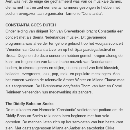
Aert was niet de enige die gecharmeerd was van de muzikale dames,
die na met hart en ziel een viertal nummers gezongen te hebben het
podium overgaven aan organisator Harmonie “Constantia”.
CONSTANTIA GOES DUTCH
Onder leiding van dirigent Ton van Grevenbroek bracht Constantia een
concert met als thema Nederlandse muziek. Dit gevarieerde
programma was al eerder ten gehore gebracht op het voorjaarsconcert
‘Vrienden van Constantia Live’ en op het Spanjaardsgatfestival in
Breda. Degenen die deze concerten hebben gemist, kregen alsnog de
kans om te genieten van fantastische muziek van Nederlandse
bodem, in diverse genres en stijlen, uiteenlopend van licht klassiek,
ballades, evergreens, jazz, pop, rock en populaire meezingers. Aan
het concert werkten de talentvolle Amber Winter en Milana Claase mee
als zangeressen. De Ulvenhoutse coryfeeën Thom van Aert en Corné
Reinieren verleenden hun medewerking als zangers.
The Diddly Bobs on Socks
De muzikanten van Harmonie ‘Constantia’ verlieten het podium om de
Diddly Bobs on Socks te kunnen laten beginnen met hun solo
optreden. De mannen lieten zich op kousenvoeten van hun beste kant
zien. Met gastzangeressen Milana en Amber en saxofonist Okke