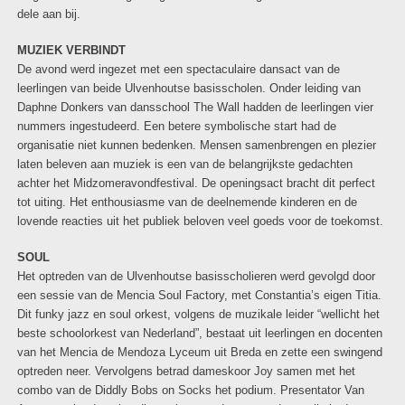
dele aan bij.
MUZIEK VERBINDT
De avond werd ingezet met een spectaculaire dansact van de
leerlingen van beide Ulvenhoutse basisscholen. Onder leiding van
Daphne Donkers van dansschool The Wall hadden de leerlingen vier
nummers ingestudeerd. Een betere symbolische start had de
organisatie niet kunnen bedenken. Mensen samenbrengen en plezier
laten beleven aan muziek is een van de belangrijkste gedachten
achter het Midzomeravondfestival. De openingsact bracht dit perfect
tot uiting. Het enthousiasme van de deelnemende kinderen en de
lovende reacties uit het publiek beloven veel goeds voor de toekomst.
SOUL
Het optreden van de Ulvenhoutse basisscholieren werd gevolgd door
een sessie van de Mencia Soul Factory, met Constantia’s eigen Titia.
Dit funky jazz en soul orkest, volgens de muzikale leider “wellicht het
beste schoolorkest van Nederland”, bestaat uit leerlingen en docenten
van het Mencia de Mendoza Lyceum uit Breda en zette een swingend
optreden neer. Vervolgens betrad dameskoor Joy samen met het
combo van de Diddly Bobs on Socks het podium. Presentator Van