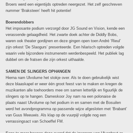
Broers werd een eigentijds optreden neergezet. Het zelf geschreven
nummer ‘Braksteen’ heeft hit potentie!
Boerendobbers
Het imposante podium verzorgd door JG Sound en Vision, kende een
verassende gelaagdheid. Het zwarte doek achter de Diddly Bobs,
waren ook theater gordijnen en deze gingen open toen André ‘Rieul’
zijn orkest ‘De Slaogurs’ presenteerde. Een hilarisch optreden volgde
waarin vele bijzondere instrumenetn werdenbespeeld. Het publiek lag
dubbel om de fratsen die zijn orkest uithaalde.
SAMEN DE SLINGERS OPHANGEN
Hierna nam Ulvolume het stokje over. Als te doen gebruikelijk wist
deze blaaskapel er weer één groot feest van te maken en kregen de
muzikanten alle toehoorders mee om samen letterlijk en figuurlijk de
slingers op te hangen. Dameskoor Joy nam na een polonaise de
plaats naast Ulvolume op het podium in en samen met de Bosuilen
werd het avondprogramma op passende wijze afgesloten met ‘Brabant’
van Guus Meeuwis. Als klap op de vuurpijl volgde nog een
verrassingsact van Schoeffel FM.