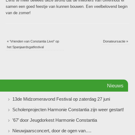
Eens te meer bewees deze avond dat de inwoners van Ulvenhout er
samen een goed feestje van kunnen bouwen. Een veelbelovend begin
van de zomer!
«
‘Vrienden van Constantia Live!’ op
Donateursactie
»
het Spanjaardsgatfestival
Nieuws
13de Midzomeravond Festival op zaterdag 27 juni
Scholenprojecten Harmonie Constantia zijn weer gestart!
’67’ door Jeugdorkest Harmonie Constantia
Nieuwjaarsconcert, door de ogen van….