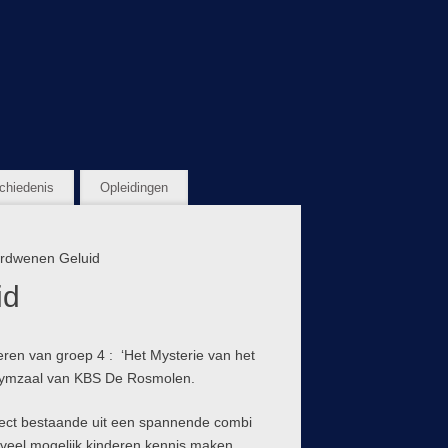
chiedenis
Opleidingen
erdwenen Geluid
id
eren van groep 4 : ‘Het Mysterie van het
 gymzaal van KBS De Rosmolen.
ject bestaande uit een spannende combi
 zoveel mogelijk kinderen kennis maken