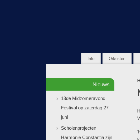
Info
Orkesten
H
Nieuws
13de Midzomeravond
Festival op zaterdag 27
H
juni
V
Scholenprojecten
‘
Harmonie Constantia zijn
v