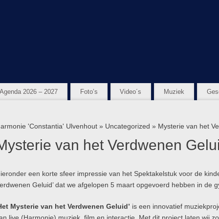
Agenda 2026 – 2027
Foto’s
Video´s
Muziek
Ges
armonie 'Constantia' Ulvenhout
»
Uncategorized
» Mysterie van het V
Mysterie van het Verdwenen Gelu
ieronder een korte sfeer impressie van het Spektakelstuk voor de kind
erdwenen Geluid’ dat we afgelopen 5 maart opgevoerd hebben in de
Het Mysterie van het Verdwenen Geluid’
is een innovatief muziekpro
an live (Harmonie) muziek, film en interactie. Met dit project laten wij