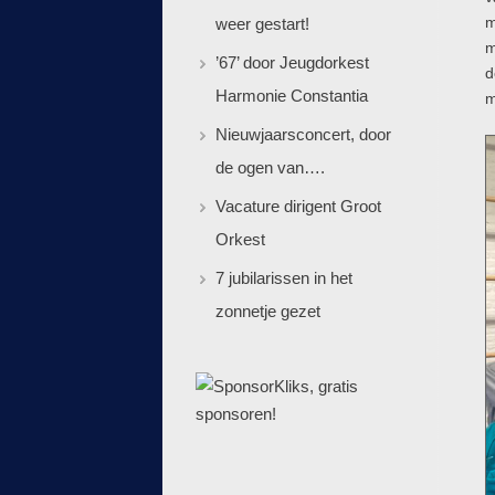
m
weer gestart!
m
’67’ door Jeugdorkest
d
Harmonie Constantia
m
Nieuwjaarsconcert, door
de ogen van….
Vacature dirigent Groot
Orkest
7 jubilarissen in het
zonnetje gezet