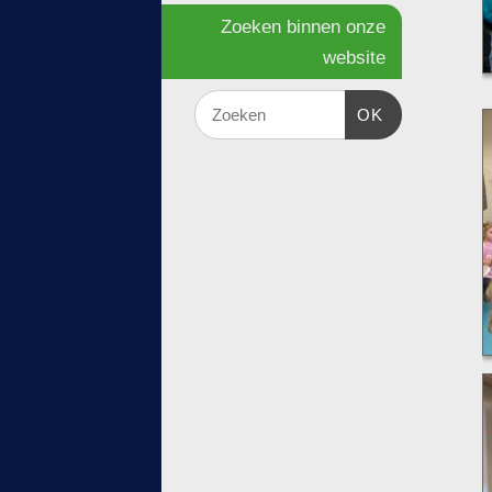
Zoeken binnen onze
website
OK