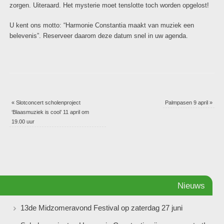
zorgen. Uiteraard. Het mysterie moet tenslotte toch worden opgelost!
U kent ons motto: “Harmonie Constantia maakt van muziek een
belevenis”. Reserveer daarom deze datum snel in uw agenda.
«
Slotconcert scholenproject
Palmpasen 9 april
»
‘Blaasmuziek is cool’ 11 april om
19.00 uur
Nieuws
13de Midzomeravond Festival op zaterdag 27 juni