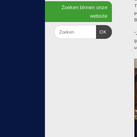
T
Zoeken binnen onze
p
website
B
OK
“
g
u