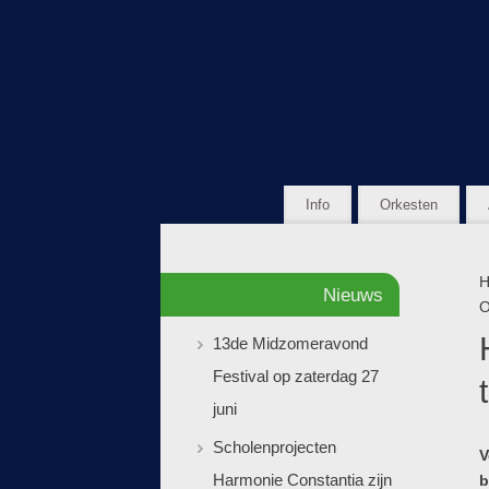
Info
Orkesten
H
Nieuws
O
13de Midzomeravond
Festival op zaterdag 27
juni
Scholenprojecten
V
Harmonie Constantia zijn
b