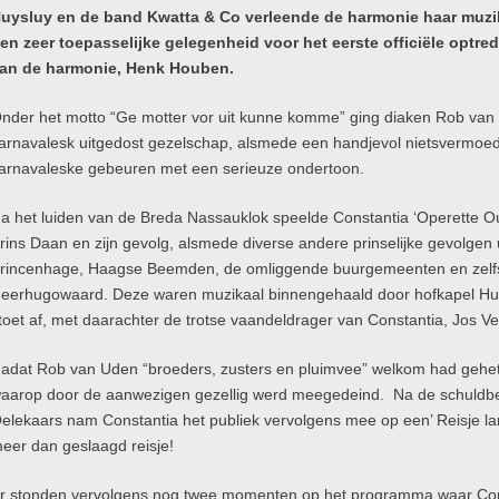
uysluy en de band Kwatta & Co verleende de harmonie haar muz
en zeer toepasselijke gelegenheid voor het eerste officiële optr
an de harmonie, Henk Houben.
nder het motto “Ge motter vor uit kunne komme” ging diaken Rob van
arnavalesk uitgedost gezelschap, alsmede een handjevol nietsvermoede
arnavaleske gebeuren met een serieuze ondertoon.
a het luiden van de Breda Nassauklok speelde Constantia ‘Operette O
rins Daan en zijn gevolg, alsmede diverse andere prinselijke gevolgen
rincenhage, Haagse Beemden, de omliggende buurgemeenten en zelfs 
eerhugowaard. Deze waren muzikaal binnengehaald door hofkapel Huy
toet af, met daarachter de trotse vaandeldrager van Constantia, Jos Ve
adat Rob van Uden “broeders, zusters en pluimvee” welkom had gehet
aarop door de aanwezigen gezellig werd meegedeind. Na de schuldbel
elekaars nam Constantia het publiek vervolgens mee op een’ Reisje la
eer dan geslaagd reisje!
r stonden vervolgens nog twee momenten op het programma waar Const