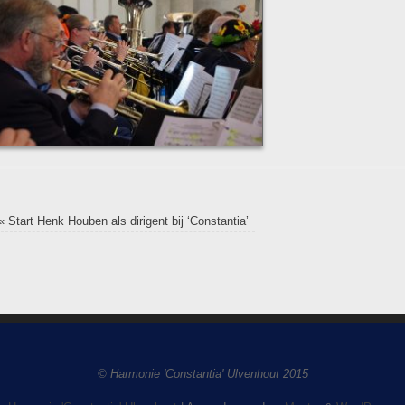
«
Start Henk Houben als dirigent bij ‘Constantia’
© Harmonie 'Constantia' Ulvenhout 2015