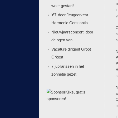
H
weer gestart!
E
’67’ door Jeugdorkest
v
Harmonie Constantia
O
Nieuwjaarsconcert, door
c
de ogen van….
c
Vacature dirigent Groot
N
Orkest
P
P
7 jubilarissen in het
H
zonnetje gezet
s
N
w
O
m
E