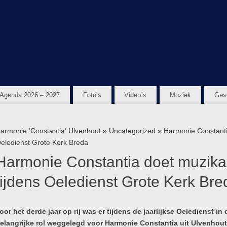
Agenda 2026 – 2027
Foto’s
Video´s
Muziek
Ges
armonie 'Constantia' Ulvenhout
»
Uncategorized
» Harmonie Constantia 
eledienst Grote Kerk Breda
Harmonie Constantia doet muzikale
tijdens Oeledienst Grote Kerk Bre
oor het derde jaar op rij was er tijdens de jaarlijkse Oeledienst i
elangrijke rol weggelegd voor Harmonie Constantia uit Ulvenho