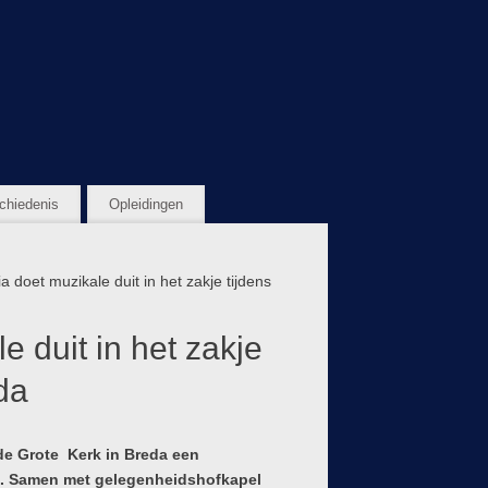
chiedenis
Opleidingen
doet muzikale duit in het zakje tijdens
 duit in het zakje
da
n de Grote Kerk in Breda een
ut. Samen met gelegenheidshofkapel