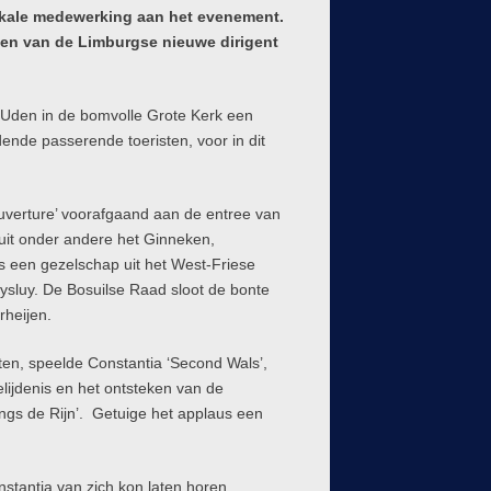
ikale medewerking aan het evenement.
eden van de Limburgse nieuwe dirigent
 Uden in de bomvolle Grote Kerk een
nde passerende toeristen, voor in dit
uverture’ voorafgaand aan de entree van
 uit onder andere het Ginneken,
een gezelschap uit het West-Friese
sluy. De Bosuilse Raad sloot de bonte
rheijen.
en, speelde Constantia ‘Second Wals’,
ijdenis en het ontsteken van de
ngs de Rijn’. Getuige het applaus een
antia van zich kon laten horen.