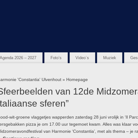
Agenda 2026 – 2027
Foto’s
Video´s
Muziek
Ges
armonie 'Constantia' Ulvenhout
» Homepage
Sfeerbeelden van 12de Midzomera
Italiaanse sferen”
ood-wit-groene vlaggetjes wapperden zaterdag 28 juni vrolijk in ‘Il Pa
ersgebakken pizza je om 17.00 uur tegemoet kwam. Alles was klaar voo
idzomeravondfestival van Harmonie ‘Constantia’, met als thema – je raadt