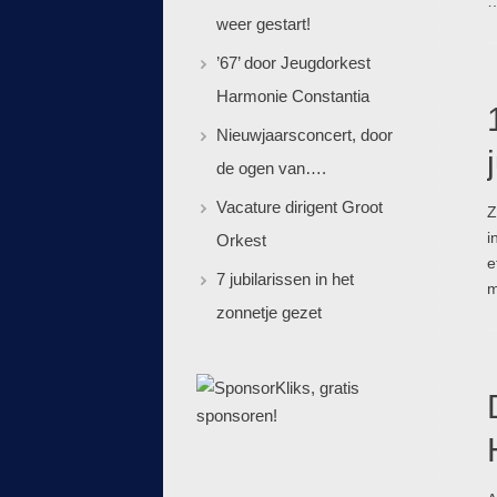
weer gestart!
’67’ door Jeugdorkest
Harmonie Constantia
Nieuwjaarsconcert, door
de ogen van….
Vacature dirigent Groot
Z
i
Orkest
e
7 jubilarissen in het
m
zonnetje gezet