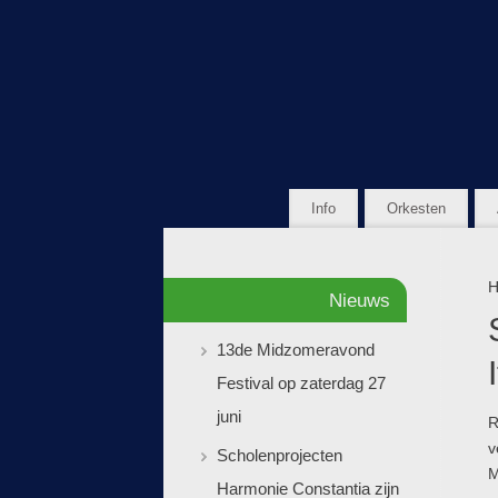
Info
Orkesten
H
Nieuws
13de Midzomeravond
Festival op zaterdag 27
juni
R
v
Scholenprojecten
M
Harmonie Constantia zijn