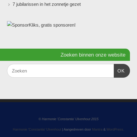
7 jubilarissen in het zonnetje gezet
Zoeken binnen onze website
OK
© Harmonie 'Constantia' Ulvenhout 2015
Harmonie 'Constantia' Ulvenhout
| Aangedreven door
Mantra
&
WordPress.