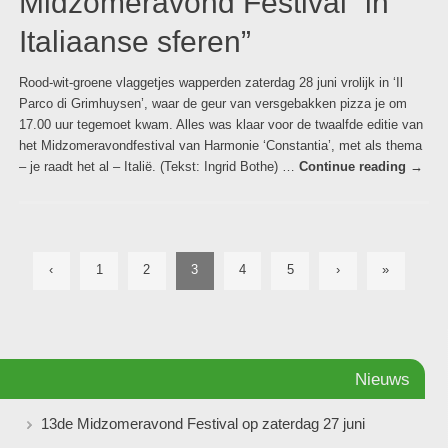
Midzomeravond Festival “in
Italiaanse sferen”
Rood-wit-groene vlaggetjes wapperden zaterdag 28 juni vrolijk in ‘Il
Parco di Grimhuysen’, waar de geur van versgebakken pizza je om
17.00 uur tegemoet kwam. Alles was klaar voor de twaalfde editie van
het Midzomeravondfestival van Harmonie ‘Constantia’, met als thema
– je raadt het al – Italië. (Tekst: Ingrid Bothe) …
Continue reading
→
‹
1
2
3
4
5
›
»
Nieuws
13de Midzomeravond Festival op zaterdag 27 juni